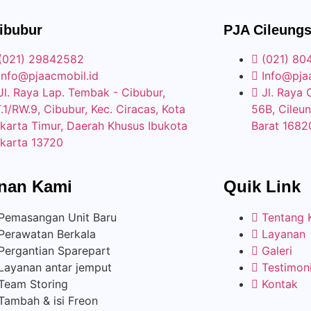
ibubur
PJA Cileungs
(021) 29842582
(021) 80
Info@pjaacmobil.id
Info@pja
Jl. Raya Lap. Tembak - Cibubur,
Jl. Raya 
.1/RW.9, Cibubur, Kec. Ciracas, Kota
56B, Cileun
karta Timur, Daerah Khusus Ibukota
Barat 1682
karta 13720
nan Kami
Quik Link
Pemasangan Unit Baru
Tentang 
Perawatan Berkala
Layanan
Pergantian Sparepart
Galeri
Layanan antar jemput
Testimoni
Team Storing
Kontak
Tambah & isi Freon