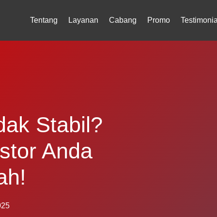
Tentang
Layanan
Cabang
Promo
Testimonia
dak Stabil?
istor Anda
ah!
025