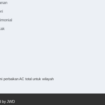
anan
ri
imonial
tak
i perbaikan AC total untuk wilayah
ed by
JWD