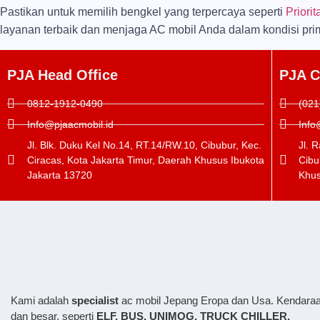
Pastikan untuk memilih bengkel yang terpercaya seperti
Priori
layanan terbaik dan menjaga AC mobil Anda dalam kondisi pri
PJA Head Office
PJA C
0812-1912-0490
(021
Info@pjaacmobil.id
Info
Jl. Blk. Duku Kel No.14, RT.14/RW.10, Cibubur, Kec.
Jl. 
Ciracas, Kota Jakarta Timur, Daerah Khusus Ibukota
Cibu
Jakarta 13720
Khus
Kami adalah
specialist
ac mobil Jepang Eropa dan Usa. Kendaraa
dan besar, seperti
ELF, BUS,
UNIMOG, TRUCK CHILLER.