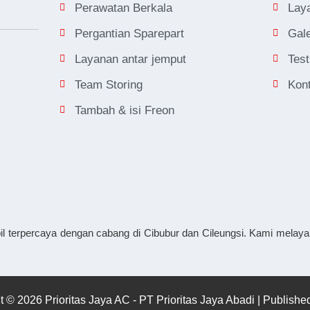
Perawatan Berkala
Lay
Pergantian Sparepart
Gale
Layanan antar jemput
Test
Team Storing
Kon
Tambah & isi Freon
il terpercaya dengan cabang di Cibubur dan Cileungsi. Kami melayan
t © 2026 Prioritas Jaya AC - PT Prioritas Jaya Abadi | Publish