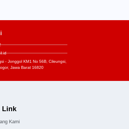
i
2
l.id
gsi - Jonggol KM1 No 56B, Cileungsi,
Bogor, Jawa Barat 16820
 Link
tang Kami