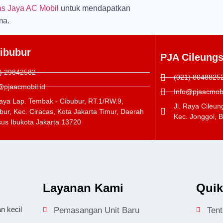
tas Jaya AC Mobil
untuk mendapatkan
ma.
ibubur
PJA Cileungs
) 29842582
(021) 8048825
@pjaacmobil.id
Info@pjaacmobi
Raya Lap. Tembak - Cibubur, RT.1/RW.9,
Jl. Raya Cileun
bur, Kec. Ciracas, Kota Jakarta Timur, Daerah
Kec. Jonggol, 
us Ibukota Jakarta 13720
Layanan Kami
Quik
n kecil
Pemasangan Unit Baru
Ten