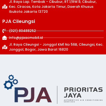
Jl. Raya Lap. Tembak - Cibubur, RT.1/RW.9, Cibubur,
Kec. Ciracas, Kota Jakarta Timur, Daerah Khusus
Ibukota Jakarta 13720
PJA Cileungsi
(021) 80488252
Info@pjaacmobil.id
Jl. Raya Cileungsi - Jonggol KM1 No 56B, Cileungsi, Kec.
Jonggol, Bogor, Jawa Barat 16820