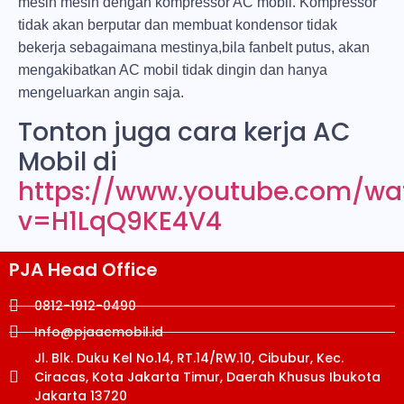
mesin mesin dengan kompressor AC mobil. Kompressor
tidak akan berputar dan membuat kondensor tidak
bekerja sebagaimana mestinya,bila fanbelt putus, akan
mengakibatkan AC mobil tidak dingin dan hanya
mengeluarkan angin saja.
Tonton juga cara kerja AC
Mobil di
https://www.youtube.com/wa
v=H1LqQ9KE4V4
PJA Head Office
0812-1912-0490
Info@pjaacmobil.id
Jl. Blk. Duku Kel No.14, RT.14/RW.10, Cibubur, Kec.
Ciracas, Kota Jakarta Timur, Daerah Khusus Ibukota
Jakarta 13720