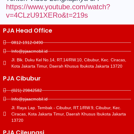
https://www.youtube.com/watch?
v=4CLzU91XERo&t=219s
PJA Head Office
0812-1912-0490
Info@pjaacmobil.id
Jl. Blk. Duku Kel No.14, RT.14/RW.10, Cibubur, Kec. Ciracas,
Kota Jakarta Timur, Daerah Khusus Ibukota Jakarta 13720
PJA Cibubur
(021) 29842582
Info@pjaacmobil.id
Jl. Raya Lap. Tembak - Cibubur, RT.1/RW.9, Cibubur, Kec.
Ciracas, Kota Jakarta Timur, Daerah Khusus Ibukota Jakarta
13720
PJA Cileungsi