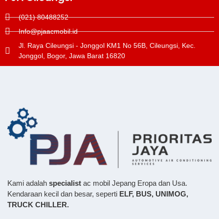
(021) 80488252
Info@pjaacmobil.id
Jl. Raya Cileungsi - Jonggol KM1 No 56B, Cileungsi, Kec.
Jonggol, Bogor, Jawa Barat 16820
Kami adalah
specialist
ac mobil Jepang Eropa dan Usa.
Kendaraan kecil dan besar, seperti
ELF, BUS,
UNIMOG,
TRUCK CHILLER.