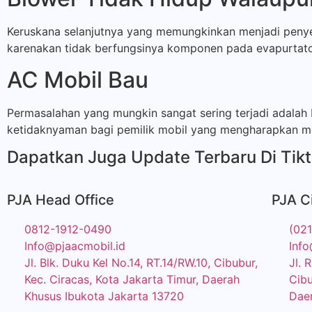
Keruskana selanjutnya yang memungkinkan menjadi penyeb
karenakan tidak berfungsinya komponen pada evapurtato
AC Mobil Bau
Permasalahan yang mungkin sangat sering terjadi adalah 
ketidaknyaman bagi pemilik mobil yang mengharapkan 
Dapatkan Juga Update Terbaru Di Tikt
PJA Head Office
PJA C
0812-1912-0490
(02
Info@pjaacmobil.id
Info
Jl. Blk. Duku Kel No.14, RT.14/RW.10, Cibubur,
Jl. 
Kec. Ciracas, Kota Jakarta Timur, Daerah
Cibu
Khusus Ibukota Jakarta 13720
Daer