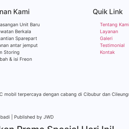
nan Kami
Quik Link
asangan Unit Baru
Tentang Kam
awatan Berkala
Layanan
antian Sparepart
Galeri
nan antar jemput
Testimonial
m Storing
Kontak
ah & isi Freon
AC mobil terpercaya dengan cabang di Cibubur dan Cileung
Abadi | Published by
JWD