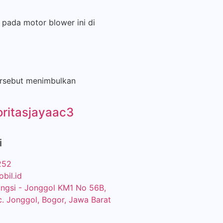
pada motor blower ini di
tersebut menimbulkan
oritasjayaac3
i
252
bil.id
eungsi - Jonggol KM1 No 56B,
c. Jonggol, Bogor, Jawa Barat