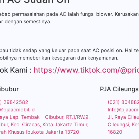
ab permasalahan pada AC ialah fungsi blower. Kerusakan 
r dengan semestinya.
bau tidak sedap yang keluar pada saat AC posisi on. Hal 
mobilnya memeberikan kesegaran dan kenyamanan.
ok Kami :
https://www.tiktok.com/@pri
ibubur
PJA Cileungs
1) 29842582
(021) 80488
@pjaacmobil.id
Info@pjaacmo
Raya Lap. Tembak - Cibubur, RT.1/RW.9,
Jl. Raya Cil
bur, Kec. Ciracas, Kota Jakarta Timur,
Cileungsi, Ke
ah Khusus Ibukota Jakarta 13720
16820