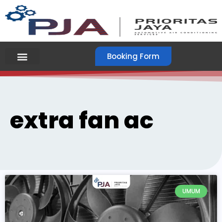
Booking Form
extra fan ac
UMUM