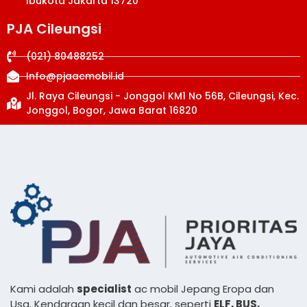
Ibukota Jakarta 13720
PJA Cileungsi
(021) 80488252
Info@pjaacmobil.id
Jl. Raya Cileungsi - Jonggol KM1 No 56B, Cileungsi, Kec.
Jonggol, Bogor, Jawa Barat 16820
Kami adalah
specialist
ac mobil Jepang Eropa dan
Usa. Kendaraan kecil dan besar, seperti
ELF, BUS,