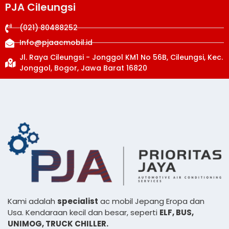
PJA Cileungsi
(021) 80488252
Info@pjaacmobil.id
Jl. Raya Cileungsi - Jonggol KM1 No 56B, Cileungsi, Kec.
Jonggol, Bogor, Jawa Barat 16820
Kami adalah
specialist
ac mobil Jepang Eropa dan
Usa. Kendaraan kecil dan besar, seperti
ELF, BUS,
UNIMOG, TRUCK CHILLER.