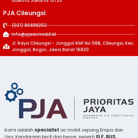
Ibukota Jakarta 13720
PJA Cileungsi
(021) 80488252
Info@pjaacmobil.id
Jl. Raya Cileungsi - Jonggol KM1 No 56B, Cileungsi, Kec.
Jonggol, Bogor, Jawa Barat 16820
Kami adalah
specialist
ac mobil Jepang Eropa dan
Usa. Kendaraan kecil dan besar, seperti
ELF, BUS,