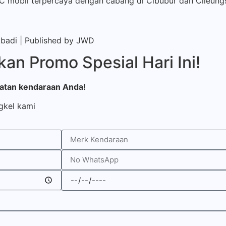
AC mobil terpercaya dengan cabang di Cibubur dan Cileung
Abadi | Published by
JWD
an Promo Spesial Hari Ini!
watan kendaraan Anda!
gkel kami