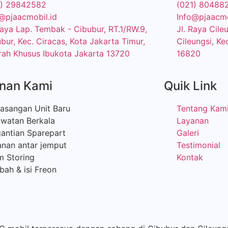
1) 29842582
(021) 80488
@pjaacmobil.id
Info@pjaacmo
Raya Lap. Tembak - Cibubur, RT.1/RW.9,
Jl. Raya Cil
bur, Kec. Ciracas, Kota Jakarta Timur,
Cileungsi, Ke
ah Khusus Ibukota Jakarta 13720
16820
nan Kami
Quik Link
asangan Unit Baru
Tentang Kam
awatan Berkala
Layanan
antian Sparepart
Galeri
nan antar jemput
Testimonial
m Storing
Kontak
ah & isi Freon