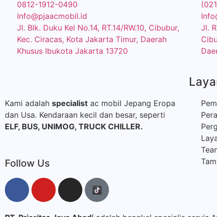
0812-1912-0490
(02
Info@pjaacmobil.id
Info
Jl. Blk. Duku Kel No.14, RT.14/RW.10, Cibubur,
Jl. 
Kec. Ciracas, Kota Jakarta Timur, Daerah
Cibu
Khusus Ibukota Jakarta 13720
Daer
Laya
Kami adalah
specialist
ac mobil Jepang Eropa
Pem
dan Usa. Kendaraan kecil dan besar, seperti
Per
ELF, BUS,
UNIMOG, TRUCK CHILLER.
Perg
Laya
Tea
Tamb
Follow Us