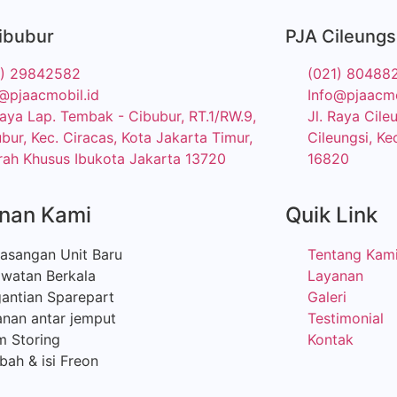
ibubur
PJA Cileungs
1) 29842582
(021) 80488
@pjaacmobil.id
Info@pjaacmo
Raya Lap. Tembak - Cibubur, RT.1/RW.9,
Jl. Raya Cil
bur, Kec. Ciracas, Kota Jakarta Timur,
Cileungsi, Ke
ah Khusus Ibukota Jakarta 13720
16820
nan Kami
Quik Link
asangan Unit Baru
Tentang Kam
awatan Berkala
Layanan
antian Sparepart
Galeri
nan antar jemput
Testimonial
m Storing
Kontak
ah & isi Freon