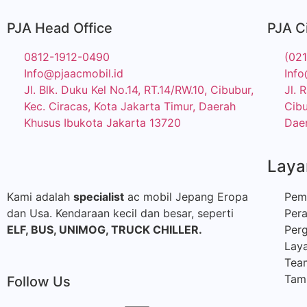
PJA Head Office
PJA C
0812-1912-0490
(02
Info@pjaacmobil.id
Info
Jl. Blk. Duku Kel No.14, RT.14/RW.10, Cibubur,
Jl. 
Kec. Ciracas, Kota Jakarta Timur, Daerah
Cibu
Khusus Ibukota Jakarta 13720
Daer
Laya
Kami adalah
specialist
ac mobil Jepang Eropa
Pem
dan Usa. Kendaraan kecil dan besar, seperti
Per
ELF, BUS,
UNIMOG, TRUCK CHILLER.
Perg
Laya
Tea
Tamb
Follow Us