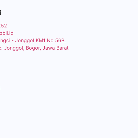
i
252
bil.id
eungsi - Jonggol KM1 No 56B,
c. Jonggol, Bogor, Jawa Barat
i