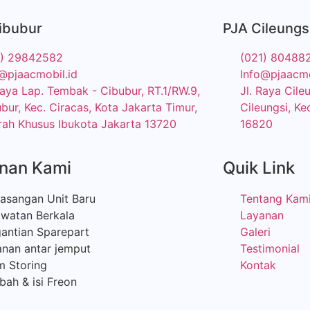
ibubur
PJA Cileungs
1) 29842582
(021) 80488
@pjaacmobil.id
Info@pjaacmo
Raya Lap. Tembak - Cibubur, RT.1/RW.9,
Jl. Raya Cil
bur, Kec. Ciracas, Kota Jakarta Timur,
Cileungsi, Ke
ah Khusus Ibukota Jakarta 13720
16820
nan Kami
Quik Link
asangan Unit Baru
Tentang Kam
awatan Berkala
Layanan
antian Sparepart
Galeri
nan antar jemput
Testimonial
m Storing
Kontak
ah & isi Freon