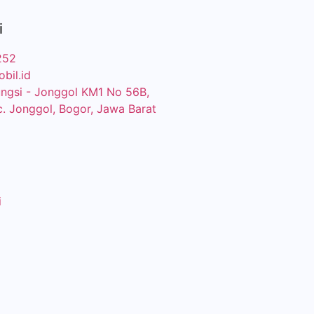
i
252
bil.id
eungsi - Jonggol KM1 No 56B,
c. Jonggol, Bogor, Jawa Barat
i