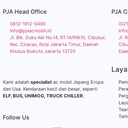
PJA Head Office
PJA C
0812-1912-0490
(02
Info@pjaacmobil.id
Info
Jl. Blk. Duku Kel No.14, RT.14/RW.10, Cibubur,
Jl. 
Kec. Ciracas, Kota Jakarta Timur, Daerah
Cibu
Khusus Ibukota Jakarta 13720
Daer
Laya
Kami adalah
specialist
ac mobil Jepang Eropa
Pem
dan Usa. Kendaraan kecil dan besar, seperti
Per
ELF, BUS,
UNIMOG, TRUCK CHILLER.
Perg
Laya
Tea
Tamb
Follow Us