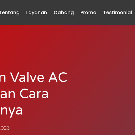
Tentang
Layanan
Cabang
Promo
Testimonial
on Valve AC
an Cara
inya
2026