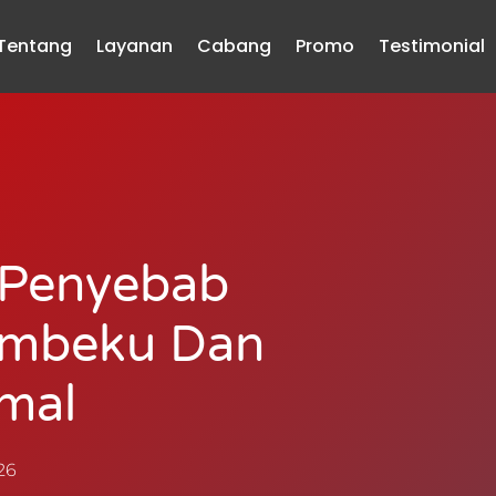
Tentang
Layanan
Cabang
Promo
Testimonial
5 Penyebab
embeku Dan
mal
26