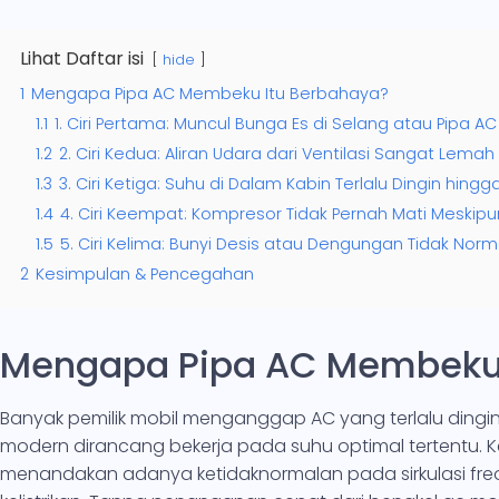
Lihat Daftar isi
hide
1
Mengapa Pipa AC Membeku Itu Berbahaya?
1.1
1. Ciri Pertama: Muncul Bunga Es di Selang atau Pipa AC
1.2
2. Ciri Kedua: Aliran Udara dari Ventilasi Sangat Lem
1.3
3. Ciri Ketiga: Suhu di Dalam Kabin Terlalu Dingin hingg
1.4
4. Ciri Keempat: Kompresor Tidak Pernah Mati Meskip
1.5
5. Ciri Kelima: Bunyi Desis atau Dengungan Tidak Nor
2
Kesimpulan & Pencegahan
Mengapa Pipa AC Membeku 
Banyak pemilik mobil menganggap AC yang terlalu dingin
modern dirancang bekerja pada suhu optimal tertentu. K
menandakan adanya ketidaknormalan pada sirkulasi fre