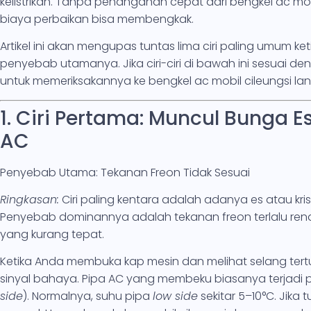
kelistrikan. Tanpa penanganan cepat dari bengkel ac mo
biaya perbaikan bisa membengkak.
Artikel ini akan mengupas tuntas lima ciri paling umum ke
penyebab utamanya. Jika ciri-ciri di bawah ini sesuai de
untuk memeriksakannya ke bengkel ac mobil cileungsi l
1. Ciri Pertama: Muncul Bunga E
AC
Penyebab Utama: Tekanan Freon Tidak Sesuai
Ringkasan:
Ciri paling kentara adalah adanya es atau kris
Penyebab dominannya adalah tekanan freon terlalu ren
yang kurang tepat.
Ketika Anda membuka kap mesin dan melihat selang tert
sinyal bahaya. Pipa AC yang membeku biasanya terjadi p
side
). Normalnya, suhu pipa
low side
sekitar 5–10°C. Jika