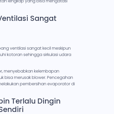
atan lengkap yang bisa mengatasi
 Ventilasi Sangat
bang ventilasi sangat kecil meskipun
i kotoran sehingga sirkulasi udara
ator, menyebabkan kelembapan
uk bisa merusak blower. Pencegahan
an melakukan pembersihan evaporator di
bin Terlalu Dingin
Sendiri