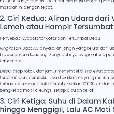
muncul. Hanya bengkel ac mobil cileungsi dengan peral
masalah ini dengan tepat.
2. Ciri Kedua: Aliran Udara dari
Lemah atau Hampir Tersumbat
Penyebab: Evaporator Kotor dan Tersumbat Debu
Ringkasan:
Saat AC dinyalakan, angin yang keluar dari lu
blower bekerja kencang. Penyebabnya evaporator dipenuh
terhambat.
Debu, asap rokok, dan jamur menempel di sirip evapor
tertahan dan membeku. Jika dibiarkan, es yang menump
terbaik: rutin mengganti filter kabin setiap 10.000 km d
bengkel ac mobil cileungsi setiap 6 bulan sekali.
3. Ciri Ketiga: Suhu di Dalam Ka
hingga Menggigil, Lalu AC Mati 