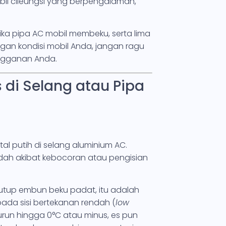
bil cileungsi yang berpengalaman,
tika pipa AC mobil membeku, serta lima
ngan kondisi mobil Anda, jangan ragu
angganan Anda.
s di Selang atau Pipa
tal putih di selang aluminium AC.
dah akibat kebocoran atau pengisian
utup embun beku padat, itu adalah
ada sisi bertekanan rendah (
low
 turun hingga 0°C atau minus, es pun