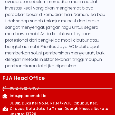
evaporator sebelum mematikan mesin adalah
investasi kecil yang akan menghemat biaya
perbaikan besar di kemudian hari. Namun, jika bau
tidak sedap sudah terlanjur muncul dan terasa
sangat menyengat, jangan ragu untuk segera
membawa mobil Anda ke ahlinya. Layanan
profesional dari bengkel ac mobil cibubur atau
bengkel ac mobil Prioritas Jaya AC Mobil dapat
memberikan solusi pembersihan menyeluruh, baik
dengan metode injektor tekanan tinggi maupun
pembongkaran total jika diperlukan.
PJA Head Office
0812-1912-0490
Info@pjaacmobil.id
Jl. Blk. Duku Kel No.14, RT.14/RW.10, Cibubur, Kec.
Ciracas, Kota Jakarta Timur, Daerah Khusus Ibukota
Jakarta 13720