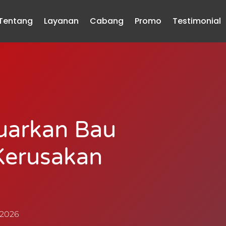
Tentang
Layanan
Cabang
Promo
Testimonial
uarkan Bau
Kerusakan
 2026