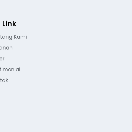
 Link
tang Kami
yanan
eri
timonial
tak