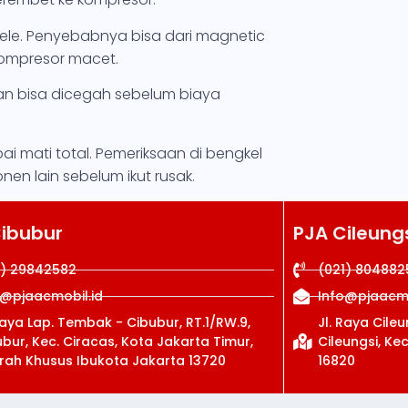
le. Penyebabnya bisa dari magnetic
 kompresor macet.
kan bisa dicegah sebelum biaya
i mati total. Pemeriksaan di bengkel
n lain sebelum ikut rusak.
Cibubur
PJA Cileung
1) 29842582
(021) 804882
o@pjaacmobil.id
Info@pjaacmo
Raya Lap. Tembak - Cibubur, RT.1/RW.9,
Jl. Raya Cile
bur, Kec. Ciracas, Kota Jakarta Timur,
Cileungsi, Ke
rah Khusus Ibukota Jakarta 13720
16820