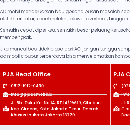
AC mobil mengeluarkan bau gosong bukan masalah sepe
clutch terbakar, kabel meleleh, blower overheat, hingga
Semakin cepat diperiksa, semakin besar peluang kerusa
membengkak.
Jika muncul bau tidak biasa dari AC, jangan tunggu sampa
ac mobil cibubur terpercaya bisa menyelamatkan kompone
PJA Head Office
PJA 
0812-1912-0490
(02
Info@pjaacmobil.id
Inf
Jl. Blk. Duku Kel No.14, RT.14/RW.10, Cibubur,
Jl. 
Kec. Ciracas, Kota Jakarta Timur, Daerah
Cibu
Khusus Ibukota Jakarta 13720
Dae