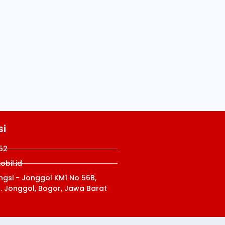
si
52
bil.id
ungsi - Jonggol KM1 No 56B,
c. Jonggol, Bogor, Jawa Barat