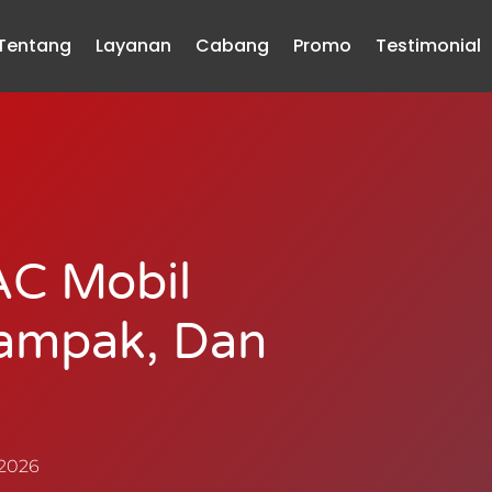
Tentang
Layanan
Cabang
Promo
Testimonial
AC Mobil
Dampak, Dan
 2026