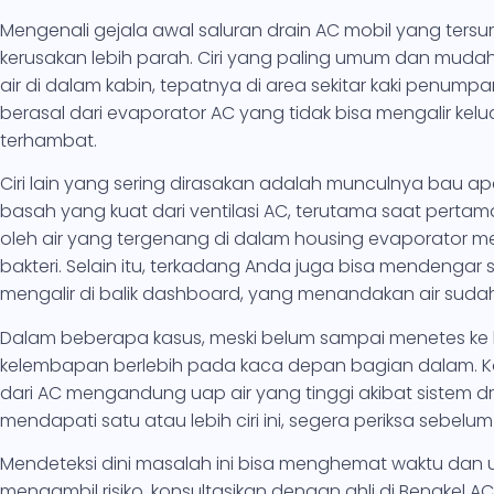
Mengenali gejala awal saluran drain AC mobil yang ter
kerusakan lebih parah. Ciri yang paling umum dan mud
air di dalam kabin, tepatnya di area sekitar kaki penumpan
berasal dari evaporator AC yang tidak bisa mengalir kelu
terhambat.
Ciri lain yang sering dirasakan adalah munculnya bau ap
basah yang kuat dari ventilasi AC, terutama saat pertama
oleh air yang tergenang di dalam housing evaporator 
bakteri. Selain itu, terkadang Anda juga bisa mendengar s
mengalir di balik dashboard, yang menandakan air sud
Dalam beberapa kasus, meski belum sampai menetes ke 
kelembapan berlebih pada kaca depan bagian dalam. Kabu
dari AC mengandung uap air yang tinggi akibat sistem dr
mendapati satu atau lebih ciri ini, segera periksa sebe
Mendeteksi dini masalah ini bisa menghemat waktu dan ua
mengambil risiko, konsultasikan dengan ahli di Bengkel A