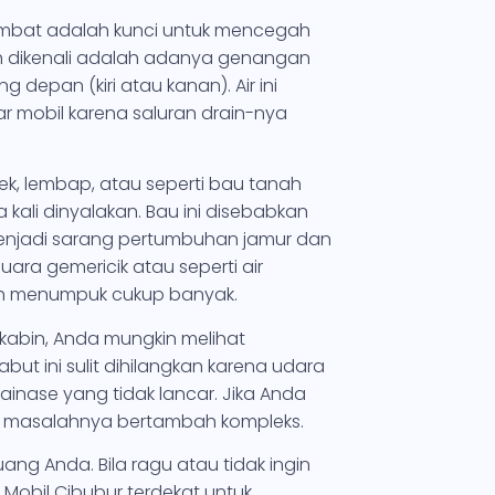
sumbat adalah kunci untuk mencegah
ah dikenali adalah adanya genangan
g depan (kiri atau kanan). Air ini
ar mobil karena saluran drain-nya
ek, lembap, atau seperti bau tanah
 kali dinyalakan. Bau ini disebabkan
menjadi sarang pertumbuhan jamur dan
uara gemericik atau seperti air
ah menumpuk cukup banyak.
kabin, Anda mungkin melihat
t ini sulit dihilangkan karena udara
ainase yang tidak lancar. Jika Anda
lum masalahnya bertambah kompleks.
ng Anda. Bila ragu atau tidak ingin
C Mobil Cibubur terdekat untuk