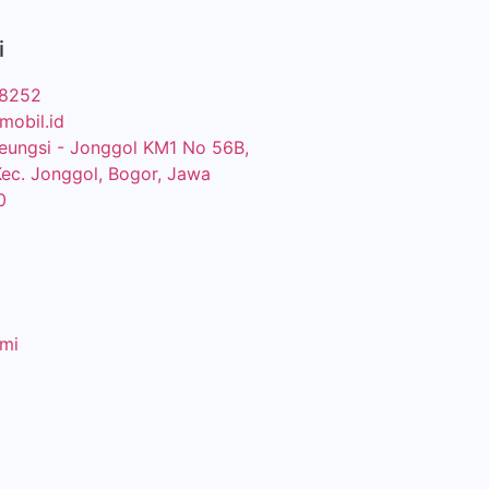
i
88252
mobil.id
ileungsi - Jonggol KM1 No 56B,
Kec. Jonggol, Bogor, Jawa
0
mi