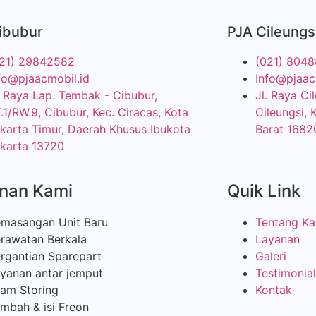
ibubur
PJA Cileungs
21) 29842582
(021) 804
fo@pjaacmobil.id
Info@pjaac
. Raya Lap. Tembak - Cibubur,
Jl. Raya C
.1/RW.9, Cibubur, Kec. Ciracas, Kota
Cileungsi, 
karta Timur, Daerah Khusus Ibukota
Barat 1682
karta 13720
nan Kami
Quik Link
masangan Unit Baru
Tentang Ka
rawatan Berkala
Layanan
rgantian Sparepart
Galeri
yanan antar jemput
Testimonial
am Storing
Kontak
mbah & isi Freon