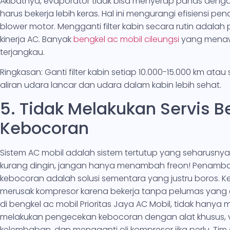
Akibatnya, evaporator tidak bisa menyerap panas denga
harus bekerja lebih keras. Hal ini mengurangi efisiensi p
blower motor. Mengganti filter kabin secara rutin adal
kinerja AC. Banyak
bengkel ac mobil cileungsi
yang menawa
terjangkau.
Ringkasan: Ganti filter kabin setiap 10.000-15.000 km atau 
aliran udara lancar dan udara dalam kabin lebih sehat.
5. Tidak Melakukan Servis B
Kebocoran
Sistem AC mobil adalah sistem tertutup yang seharusnya t
kurang dingin, jangan hanya menambah freon! Penamb
kebocoran adalah solusi sementara yang justru boros. Keb
merusak kompresor karena bekerja tanpa pelumas yang cuku
di bengkel ac mobil Prioritas Jaya AC Mobil, tidak hanya
melakukan pengecekan kebocoran dengan alat khusus
kelembaban, dan mengganti oli kompresor jika perlu. Tim a