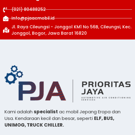
(021) 80488252
Info@pjaacmobil.id
Jl. Raya Cileungsi - Jonggol KM1 No 56B, Cileungsi, Kec.
Jonggol, Bogor, Jawa Barat 16820
Kami adalah
specialist
ac mobil Jepang Eropa dan
Usa. Kendaraan kecil dan besar, seperti
ELF, BUS,
UNIMOG, TRUCK CHILLER.