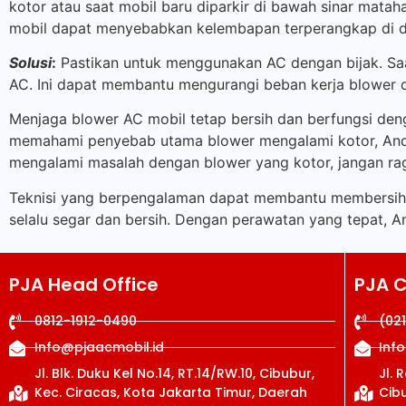
kotor atau saat mobil baru diparkir di bawah sinar mataha
mobil dapat menyebabkan kelembapan terperangkap di d
Solusi
:
Pastikan untuk menggunakan AC dengan bijak. Saa
AC. Ini dapat membantu mengurangi beban kerja blower 
Menjaga blower AC mobil tetap bersih dan berfungsi de
memahami penyebab utama blower mengalami kotor, Anda 
mengalami masalah dengan blower yang kotor, jangan ra
Teknisi yang berpengalaman dapat membantu membersih
selalu segar dan bersih. Dengan perawatan yang tepat, 
PJA Head Office
PJA 
0812-1912-0490
(02
Info@pjaacmobil.id
Inf
Jl. Blk. Duku Kel No.14, RT.14/RW.10, Cibubur,
Jl. 
Kec. Ciracas, Kota Jakarta Timur, Daerah
Cibu