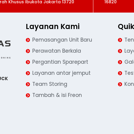
rah Khusus Ibukota Jakarta 13720
16820
Layanan Kami
Quik
Pemasangan Unit Baru
Ten
Perawatan Berkala
La
Pergantian Sparepart
Gal
Layanan antar jemput
Tes
UCK
Team Storing
Kon
Tambah & isi Freon