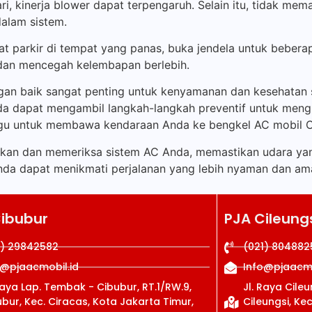
ri, kinerja blower dapat terpengaruh. Selain itu, tidak mem
alam sistem.
t parkir di tempat yang panas, buka jendela untuk beber
dan mencegah kelembapan berlebih.
ngan baik sangat penting untuk kenyamanan dan kesehatan
dapat mengambil langkah-langkah preventif untuk menghi
gu untuk membawa kendaraan Anda ke bengkel AC mobil Ci
kan dan memeriksa sistem AC Anda, memastikan udara ya
Anda dapat menikmati perjalanan yang lebih nyaman dan am
Cibubur
PJA Cileung
1) 29842582
(021) 804882
o@pjaacmobil.id
Info@pjaacmo
Raya Lap. Tembak - Cibubur, RT.1/RW.9,
Jl. Raya Cile
bur, Kec. Ciracas, Kota Jakarta Timur,
Cileungsi, Ke