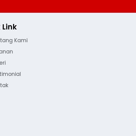
 Link
tang Kami
yanan
eri
timonial
tak