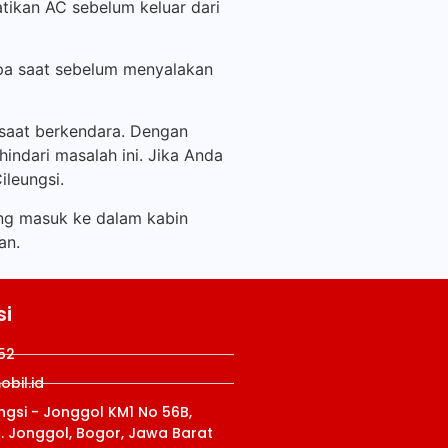
atikan AC sebelum keluar dari
apa saat sebelum menyalakan
 saat berkendara. Dengan
ndari masalah ini. Jika Anda
leungsi.
ng masuk ke dalam kabin
an.
si
52
bil.id
ungsi - Jonggol KM1 No 56B,
c. Jonggol, Bogor, Jawa Barat