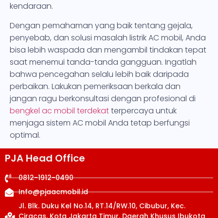
kendaraan.
Dengan pemahaman yang baik tentang gejala,
penyebab, dan solusi masalah listrik AC mobil, Anda
bisa lebih waspada dan mengambil tindakan tepat
saat menemui tanda-tanda gangguan. Ingatlah
bahwa pencegahan selalu lebih baik daripada
perbaikan. Lakukan pemeriksaan berkala dan
jangan ragu berkonsultasi dengan profesional di
bengkel ac mobil terdekat
terpercaya untuk
menjaga sistem AC mobil Anda tetap berfungsi
optimal.
PJA Head Office
0812-1912-0490
Info@pjaacmobil.id
Jl. Blk. Duku Kel No.14, RT.14/RW.10, Cibubur, Kec.
Ciracas, Kota Jakarta Timur, Daerah Khusus Ibukota