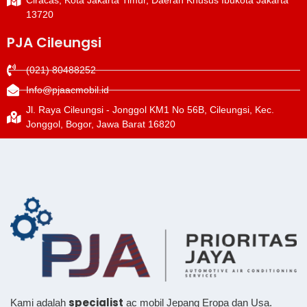
13720
PJA Cileungsi
(021) 80488252
Info@pjaacmobil.id
Jl. Raya Cileungsi - Jonggol KM1 No 56B, Cileungsi, Kec.
Jonggol, Bogor, Jawa Barat 16820
specialist
Kami adalah
ac mobil Jepang Eropa dan Usa.