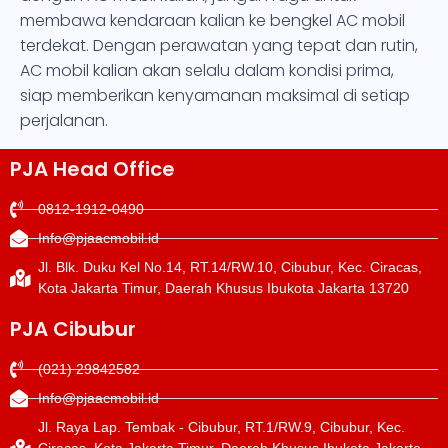
membawa kendaraan kalian ke bengkel AC mobil
terdekat. Dengan perawatan yang tepat dan rutin,
AC mobil kalian akan selalu dalam kondisi prima,
siap memberikan kenyamanan maksimal di setiap
perjalanan.
PJA Head Office
0812-1912-0490
Info@pjaacmobil.id
Jl. Blk. Duku Kel No.14, RT.14/RW.10, Cibubur, Kec. Ciracas,
Kota Jakarta Timur, Daerah Khusus Ibukota Jakarta 13720
PJA Cibubur
(021) 29842582
Info@pjaacmobil.id
Jl. Raya Lap. Tembak - Cibubur, RT.1/RW.9, Cibubur, Kec.
Ciracas, Kota Jakarta Timur, Daerah Khusus Ibukota Jakarta