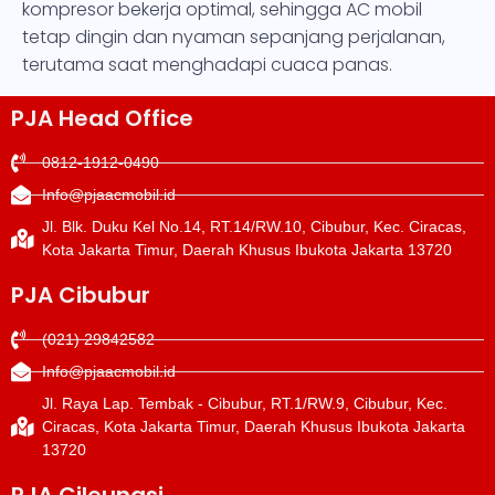
kompresor bekerja optimal, sehingga AC mobil
tetap dingin dan nyaman sepanjang perjalanan,
terutama saat menghadapi cuaca panas.
PJA Head Office
0812-1912-0490
Info@pjaacmobil.id
Jl. Blk. Duku Kel No.14, RT.14/RW.10, Cibubur, Kec. Ciracas,
Kota Jakarta Timur, Daerah Khusus Ibukota Jakarta 13720
PJA Cibubur
(021) 29842582
Info@pjaacmobil.id
Jl. Raya Lap. Tembak - Cibubur, RT.1/RW.9, Cibubur, Kec.
Ciracas, Kota Jakarta Timur, Daerah Khusus Ibukota Jakarta
13720
PJA Cileungsi