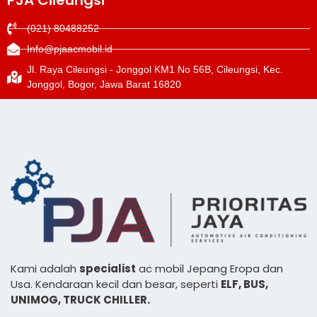
(021) 80488252
Info@pjaacmobil.id
Jl. Raya Cileungsi - Jonggol KM1 No 56B, Cileungsi, Kec.
Jonggol, Bogor, Jawa Barat 16820
Kami adalah
specialist
ac mobil Jepang Eropa dan
Usa. Kendaraan kecil dan besar, seperti
ELF, BUS,
UNIMOG, TRUCK CHILLER.