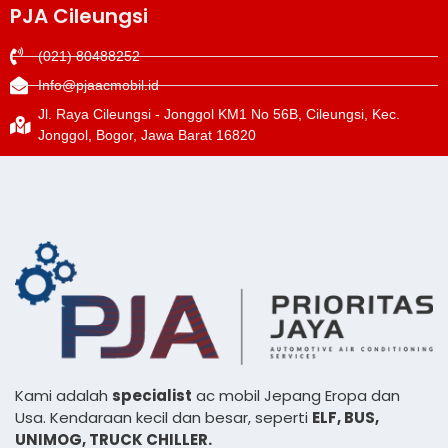
PJA Cileungsi
(021) 80488252
Info@pjaacmobil.id
Jl. Raya Cileungsi - Jonggol KM1 No 56B, Cileungsi, Kec.
Jonggol, Bogor, Jawa Barat 16820
Kami adalah
specialist
ac mobil Jepang Eropa dan
Usa. Kendaraan kecil dan besar, seperti
ELF, BUS,
UNIMOG, TRUCK CHILLER.