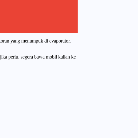
kotoran yang menumpuk di evaporator.
ika perlu, segera bawa mobil kalian ke