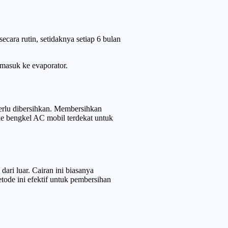
cara rutin, setidaknya setiap 6 bulan
 masuk ke evaporator.
perlu dibersihkan. Membersihkan
e bengkel AC mobil terdekat untuk
ri luar. Cairan ini biasanya
ode ini efektif untuk pembersihan