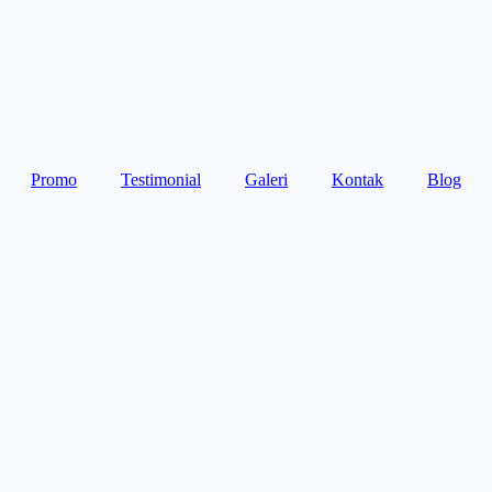
Promo
Testimonial
Galeri
Kontak
Blog