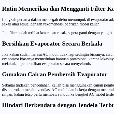
Rutin Memeriksa dan Mengganti Filter K
Langkah pertama dalam mencegah debu menumpuk di evaporator adalah m
sekali atau sesuai dengan rekomendasi pabrikan mobil kalian.
Jika filter sudah terlihat kotor atau rusak, segera ganti dengan yang
Bersihkan Evaporator Secara Berkala
Jika kalian sudah merasa AC mobil tidak lagi sedingin biasanya, ata
evaporator biasanya memerlukan bantuan profesional karena lokasin
melakukan pembersihan evaporator secara menyeluruh.
Gunakan Cairan Pembersih Evaporator
Sebagai tindakan pencegahan, kalian bisa menggunakan cairan pember
disemprotkan melalui ventilasi AC mobil dan bekerja dengan melarut
ringan, kalian tetap perlu membawa mobil ke bengkel AC mobil terd
Hindari Berkendara dengan Jendela Terb