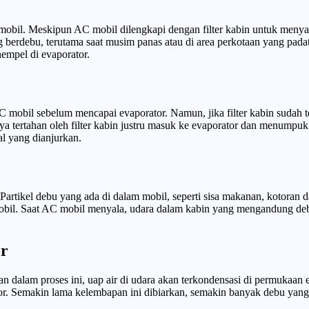
mobil. Meskipun AC mobil dilengkapi dengan filter kabin untuk menyar
g berdebu, terutama saat musim panas atau di area perkotaan yang padat
nempel di evaporator.
 mobil sebelum mencapai evaporator. Namun, jika filter kabin sudah te
ya tertahan oleh filter kabin justru masuk ke evaporator dan menumpuk 
al yang dianjurkan.
. Partikel debu yang ada di dalam mobil, seperti sisa makanan, kotoran da
obil. Saat AC mobil menyala, udara dalam kabin yang mengandung debu
or
 dalam proses ini, uap air di udara akan terkondensasi di permukaan 
ator. Semakin lama kelembapan ini dibiarkan, semakin banyak debu ya