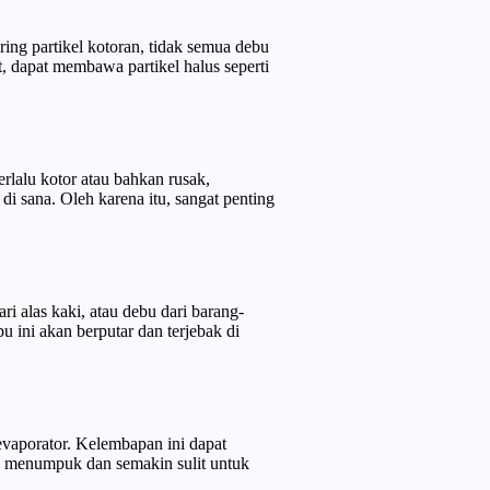
ing partikel kotoran, tidak semua debu
, dapat membawa partikel halus seperti
rlalu kotor atau bahkan rusak,
di sana. Oleh karena itu, sangat penting
ri alas kaki, atau debu dari barang-
 ini akan berputar dan terjebak di
evaporator. Kelembapan ini dapat
ng menumpuk dan semakin sulit untuk