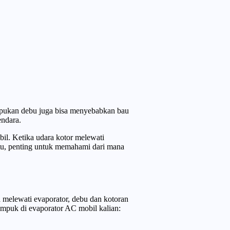
mpukan debu juga bisa menyebabkan bau
endara.
l. Ketika udara kotor melewati
itu, penting untuk memahami dari mana
 melewati evaporator, debu dan kotoran
mpuk di evaporator AC mobil kalian: