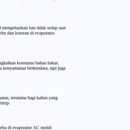
 mengeluarkan bau tidak sedap saat
bu dan kotoran di evaporator.
ingkatkan konsumsi bahan bakar.
ga kenyamanan berkendara, tapi juga
atan, terutama bagi kalian yang
hirup.
debu di evaporator AC mobil: