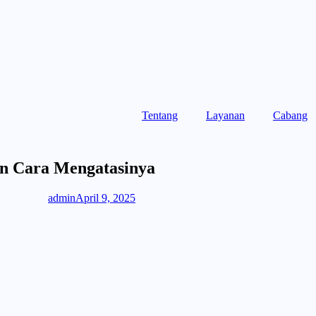
Tentang
Layanan
Cabang
n Cara Mengatasinya
admin
April 9, 2025