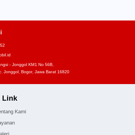
i
252
bil.id
ungsi - Jonggol KM1 No 56B,
c. Jonggol, Bogor, Jawa Barat 16820
 Link
entang Kami
ayanan
aleri