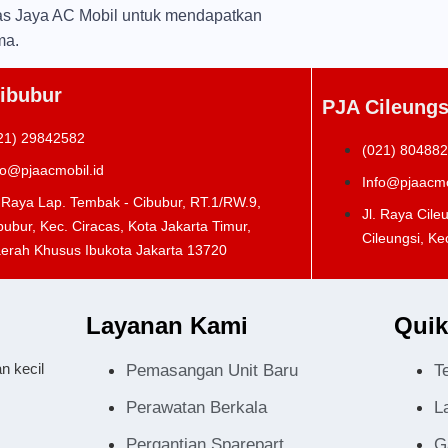
itas Jaya AC Mobil untuk mendapatkan
ma.
ibubur
PJA Cileungs
21) 29842582
(021) 80488
fo@pjaacmobil.id
Info@pjaacmo
. Raya Lap. Tembak - Cibubur, RT.1/RW.9,
Jl. Raya Cile
bubur, Kec. Ciracas, Kota Jakarta Timur,
Cileungsi, Ke
erah Khusus Ibukota Jakarta 13720
Layanan Kami
Quik
n kecil
Pemasangan Unit Baru
T
Perawatan Berkala
L
Pergantian Sparepart
G