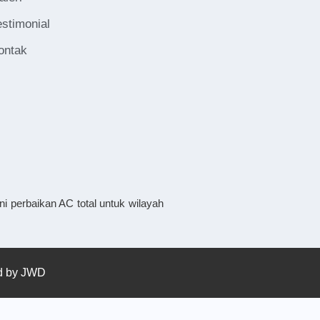
estimonial
ontak
i perbaikan AC total untuk wilayah
ed by
JWD