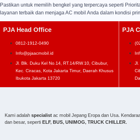
Pastikan untuk memilih bengkel yang terpercaya seperti Prior
layanan terbaik dan menjaga AC mobil Anda dalam kondisi pri
PJA Head Office
PJA C
0812-1912-0490
(0
Info@pjaacmobil.id
In
Jl. Blk. Duku Kel No.14, RT.14/RW.10, Cibubur,
Jl
Kec. Ciracas, Kota Jakarta Timur, Daerah Khusus
Ci
Ibukota Jakarta 13720
Da
Kami adalah
specialist
ac mobil Jepang Eropa dan Usa. Kendaraa
dan besar, seperti
ELF, BUS,
UNIMOG, TRUCK CHILLER.