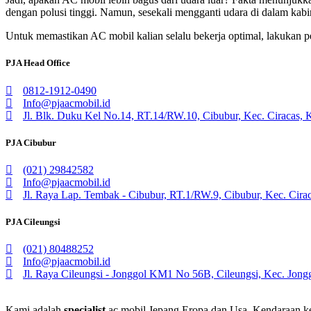
dengan polusi tinggi. Namun, sesekali mengganti udara di dalam kabin
Untuk memastikan AC mobil kalian selalu bekerja optimal, lakukan p
PJA Head Office
0812-1912-0490
Info@pjaacmobil.id
Jl. Blk. Duku Kel No.14, RT.14/RW.10, Cibubur, Kec. Ciracas, 
PJA Cibubur
(021) 29842582
Info@pjaacmobil.id
Jl. Raya Lap. Tembak - Cibubur, RT.1/RW.9, Cibubur, Kec. Cirac
PJA Cileungsi
(021) 80488252
Info@pjaacmobil.id
Jl. Raya Cileungsi - Jonggol KM1 No 56B, Cileungsi, Kec. Jong
Kami adalah
specialist
ac mobil Jepang Eropa dan Usa. Kendaraan kec