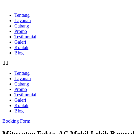
Skip
to
Tentang
content
Layanan
Cabang
Promo
Testimonial
Galeri
Kontak
Blog
Tentang
Layanan
Cabang
Promo
Testimonial
Galeri
Kontak
Blog
Booking Form
Mitos atau Fakta, AC Mobil Lebih Bagus 