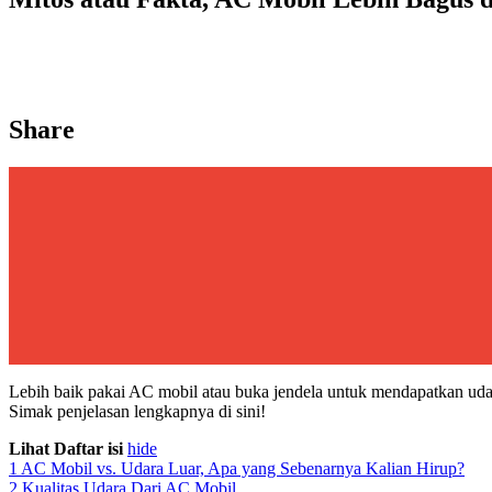
Share
Lebih baik pakai AC mobil atau buka jendela untuk mendapatkan udar
Simak penjelasan lengkapnya di sini!
Lihat Daftar isi
hide
1
AC Mobil vs. Udara Luar, Apa yang Sebenarnya Kalian Hirup?
2
Kualitas Udara Dari AC Mobil