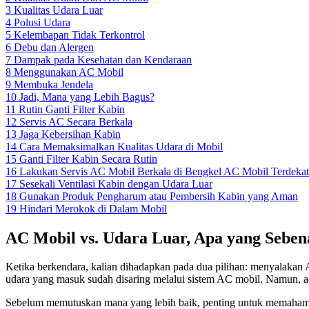
3
Kualitas Udara Luar
4
Polusi Udara
5
Kelembapan Tidak Terkontrol
6
Debu dan Alergen
7
Dampak pada Kesehatan dan Kendaraan
8
Menggunakan AC Mobil
9
Membuka Jendela
10
Jadi, Mana yang Lebih Bagus?
11
Rutin Ganti Filter Kabin
12
Servis AC Secara Berkala
13
Jaga Kebersihan Kabin
14
Cara Memaksimalkan Kualitas Udara di Mobil
15
Ganti Filter Kabin Secara Rutin
16
Lakukan Servis AC Mobil Berkala di Bengkel AC Mobil Terdekat
17
Sesekali Ventilasi Kabin dengan Udara Luar
18
Gunakan Produk Pengharum atau Pembersih Kabin yang Aman
19
Hindari Merokok di Dalam Mobil
AC Mobil vs. Udara Luar, Apa yang Seben
Ketika berkendara, kalian dihadapkan pada dua pilihan: menyalaka
udara yang masuk sudah disaring melalui sistem AC mobil. Namun, ada
Sebelum memutuskan mana yang lebih baik, penting untuk memaham