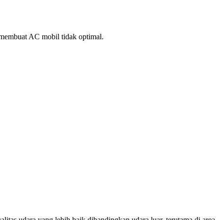
n membuat AC mobil tidak optimal.
tas udara yang lebih baik dibandingkan udara luar, terutama di area