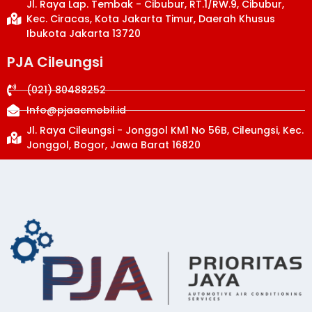
Jl. Raya Lap. Tembak - Cibubur, RT.1/RW.9, Cibubur,
Kec. Ciracas, Kota Jakarta Timur, Daerah Khusus
Ibukota Jakarta 13720
PJA Cileungsi
(021) 80488252
Info@pjaacmobil.id
Jl. Raya Cileungsi - Jonggol KM1 No 56B, Cileungsi, Kec.
Jonggol, Bogor, Jawa Barat 16820