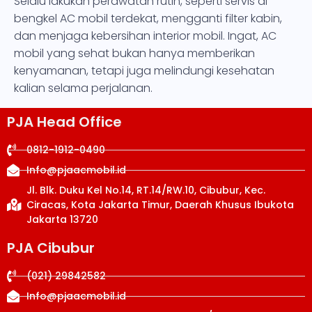
Selalu lakukan perawatan rutin, seperti servis di
bengkel AC mobil terdekat, mengganti filter kabin,
dan menjaga kebersihan interior mobil. Ingat, AC
mobil yang sehat bukan hanya memberikan
kenyamanan, tetapi juga melindungi kesehatan
kalian selama perjalanan.
PJA Head Office
0812-1912-0490
Info@pjaacmobil.id
Jl. Blk. Duku Kel No.14, RT.14/RW.10, Cibubur, Kec.
Ciracas, Kota Jakarta Timur, Daerah Khusus Ibukota
Jakarta 13720
PJA Cibubur
(021) 29842582
Info@pjaacmobil.id