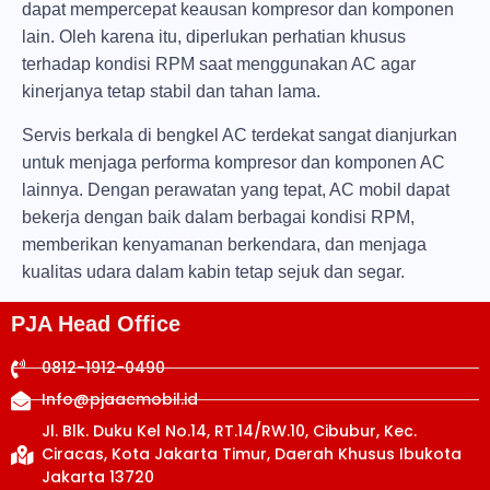
dapat mempercepat keausan kompresor dan komponen
lain. Oleh karena itu, diperlukan perhatian khusus
terhadap kondisi RPM saat menggunakan AC agar
kinerjanya tetap stabil dan tahan lama.
Servis berkala di
bengkel AC terdekat
sangat dianjurkan
untuk menjaga performa kompresor dan komponen AC
lainnya. Dengan perawatan yang tepat, AC mobil dapat
bekerja dengan baik dalam berbagai kondisi RPM,
memberikan kenyamanan berkendara, dan menjaga
kualitas udara dalam kabin tetap sejuk dan segar.
PJA Head Office
0812-1912-0490
Info@pjaacmobil.id
Jl. Blk. Duku Kel No.14, RT.14/RW.10, Cibubur, Kec.
Ciracas, Kota Jakarta Timur, Daerah Khusus Ibukota
Jakarta 13720