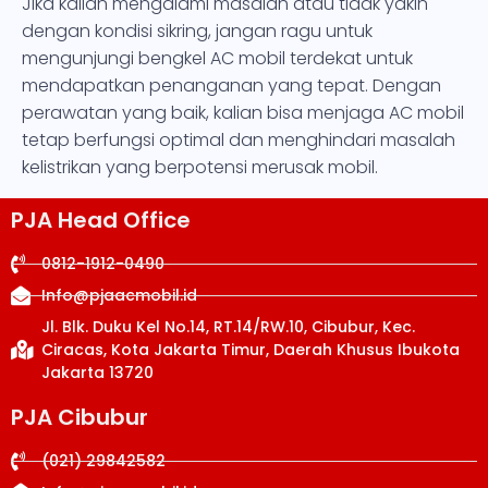
Jika kalian mengalami masalah atau tidak yakin
dengan kondisi sikring, jangan ragu untuk
mengunjungi bengkel AC mobil terdekat untuk
mendapatkan penanganan yang tepat. Dengan
perawatan yang baik, kalian bisa menjaga AC mobil
tetap berfungsi optimal dan menghindari masalah
kelistrikan yang berpotensi merusak mobil.
PJA Head Office
0812-1912-0490
Info@pjaacmobil.id
Jl. Blk. Duku Kel No.14, RT.14/RW.10, Cibubur, Kec.
Ciracas, Kota Jakarta Timur, Daerah Khusus Ibukota
Jakarta 13720
PJA Cibubur
(021) 29842582