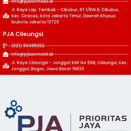
Info@pjaacmobil.id
Jl. Raya Lap. Tembak - Cibubur, RT.1/RW.9, Cibubur,
Kec. Ciracas, Kota Jakarta Timur, Daerah Khusus
Ibukota Jakarta 13720
PJA Cileungsi
(021) 80488252
Info@pjaacmobil.id
Jl. Raya Cileungsi - Jonggol KM1 No 56B, Cileungsi, Kec.
Jonggol, Bogor, Jawa Barat 16820