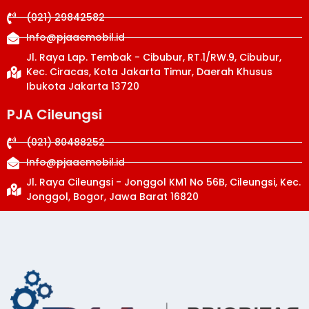
(021) 29842582
Info@pjaacmobil.id
Jl. Raya Lap. Tembak - Cibubur, RT.1/RW.9, Cibubur,
Kec. Ciracas, Kota Jakarta Timur, Daerah Khusus
Ibukota Jakarta 13720
PJA Cileungsi
(021) 80488252
Info@pjaacmobil.id
Jl. Raya Cileungsi - Jonggol KM1 No 56B, Cileungsi, Kec.
Jonggol, Bogor, Jawa Barat 16820