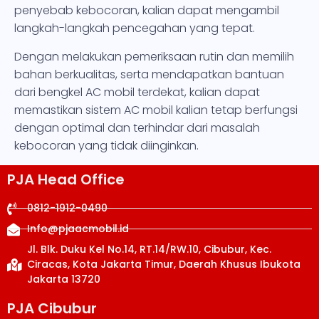
penyebab kebocoran, kalian dapat mengambil
langkah-langkah pencegahan yang tepat.
Dengan melakukan pemeriksaan rutin dan memilih
bahan berkualitas, serta mendapatkan bantuan
dari bengkel AC mobil terdekat, kalian dapat
memastikan sistem AC mobil kalian tetap berfungsi
dengan optimal dan terhindar dari masalah
kebocoran yang tidak diinginkan.
PJA Head Office
0812-1912-0490
Info@pjaacmobil.id
Jl. Blk. Duku Kel No.14, RT.14/RW.10, Cibubur, Kec.
Ciracas, Kota Jakarta Timur, Daerah Khusus Ibukota
Jakarta 13720
PJA Cibubur