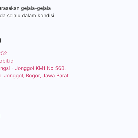
rasakan gejala-gejala
a selalu dalam kondisi
i
252
bil.id
eungsi - Jonggol KM1 No 56B,
c. Jonggol, Bogor, Jawa Barat
i