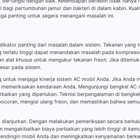
k berfungsi dengan baik. Kelembapan berlebih tidak hanya
l bagi pertumbuhan jamur dan bakteri di dalam kabin. Kual
a penting untuk segera menangani masalah ini.
dikator penting dari masalah dalam sistem. Tekanan yang te
erlalu tinggi dapat menandakan masalah pada kompresor a
an alat khusus untuk mengukur tekanan freon. Jika ditemu
esar pada sistem.
ng untuk menjaga kinerja sistem AC mobil Anda. Jika Anda 
k memeriksakan kendaraan Anda. Mengunjungi bengkel AC m
rbaikan yang diperlukan. Teknisi berpengalaman di bengke
bocoran, mengisi ulang freon, dan memastikan bahwa sem
at dianjurkan. Dengan melakukan pemeriksaan secara berk
 mengakibatkan biaya perbaikan yang lebih tinggi di kemudi
endingin mobil Anda dan meningkatkan kenyamanan berke