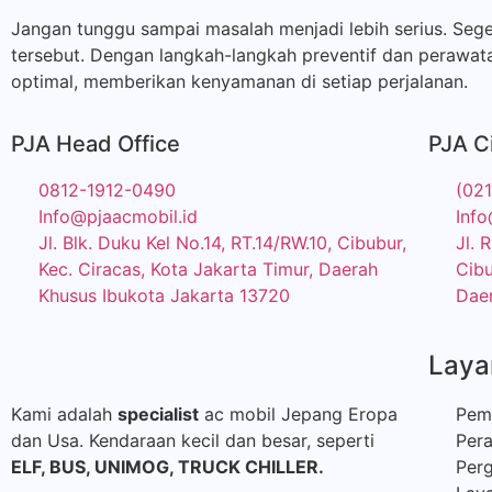
Jangan tunggu sampai masalah menjadi lebih serius. Seg
tersebut. Dengan langkah-langkah preventif dan perawat
optimal, memberikan kenyamanan di setiap perjalanan.
PJA Head Office
PJA C
0812-1912-0490
(02
Info@pjaacmobil.id
Info
Jl. Blk. Duku Kel No.14, RT.14/RW.10, Cibubur,
Jl. 
Kec. Ciracas, Kota Jakarta Timur, Daerah
Cibu
Khusus Ibukota Jakarta 13720
Daer
Laya
Kami adalah
specialist
ac mobil Jepang Eropa
Pem
dan Usa. Kendaraan kecil dan besar, seperti
Per
ELF, BUS,
UNIMOG, TRUCK CHILLER.
Perg