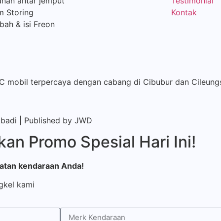
nan antar jemput
Testimonial
m Storing
Kontak
ah & isi Freon
AC mobil terpercaya dengan cabang di Cibubur dan Cileung
Abadi | Published by
JWD
an Promo Spesial Hari Ini!
watan kendaraan Anda!
gkel kami