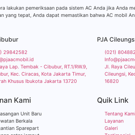
era lakukan pemeriksaan pada sistem AC Anda jika Anda me
an yang tepat, Anda dapat memastikan bahwa AC mobil And
ibubur
PJA Cileungs
1) 29842582
(021) 80488
@pjaacmobil.id
Info@pjaacmo
Raya Lap. Tembak - Cibubur, RT.1/RW.9,
Jl. Raya Cil
bur, Kec. Ciracas, Kota Jakarta Timur,
Cileungsi, Ke
ah Khusus Ibukota Jakarta 13720
16820
nan Kami
Quik Link
asangan Unit Baru
Tentang Kam
awatan Berkala
Layanan
antian Sparepart
Galeri