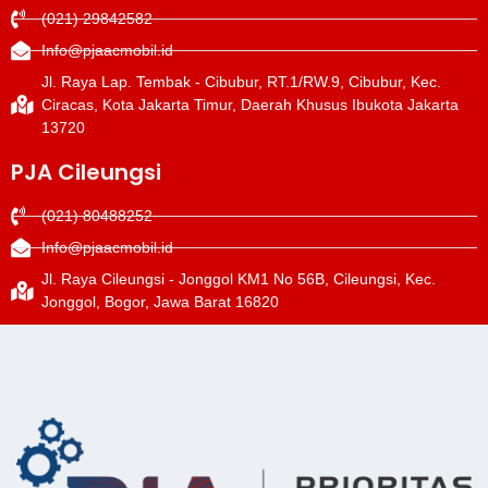
(021) 29842582
Info@pjaacmobil.id
Jl. Raya Lap. Tembak - Cibubur, RT.1/RW.9, Cibubur, Kec.
Ciracas, Kota Jakarta Timur, Daerah Khusus Ibukota Jakarta
13720
PJA Cileungsi
(021) 80488252
Info@pjaacmobil.id
Jl. Raya Cileungsi - Jonggol KM1 No 56B, Cileungsi, Kec.
Jonggol, Bogor, Jawa Barat 16820