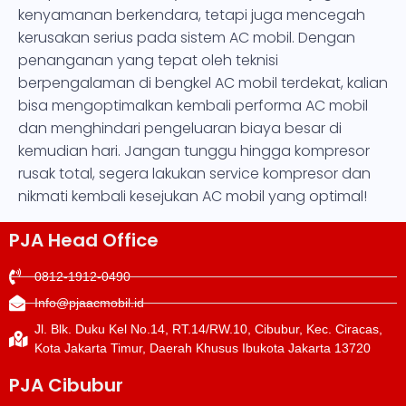
kenyamanan berkendara, tetapi juga mencegah
kerusakan serius pada sistem AC mobil. Dengan
penanganan yang tepat oleh teknisi
berpengalaman di bengkel AC mobil terdekat, kalian
bisa mengoptimalkan kembali performa AC mobil
dan menghindari pengeluaran biaya besar di
kemudian hari. Jangan tunggu hingga kompresor
rusak total, segera lakukan service kompresor dan
nikmati kembali kesejukan AC mobil yang optimal!
PJA Head Office
0812-1912-0490
Info@pjaacmobil.id
Jl. Blk. Duku Kel No.14, RT.14/RW.10, Cibubur, Kec. Ciracas,
Kota Jakarta Timur, Daerah Khusus Ibukota Jakarta 13720
PJA Cibubur