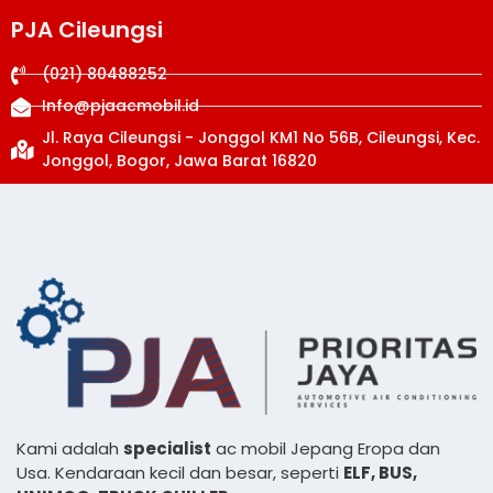
PJA Cileungsi
(021) 80488252
Info@pjaacmobil.id
Jl. Raya Cileungsi - Jonggol KM1 No 56B, Cileungsi, Kec.
Jonggol, Bogor, Jawa Barat 16820
Kami adalah
specialist
ac mobil Jepang Eropa dan
Usa. Kendaraan kecil dan besar, seperti
ELF, BUS,