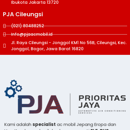
Ibukota Jakarta 13720
PJA Cileungsi
(021) 80488252
Info@pjaacmobil.id
Jl. Raya Cileungsi - Jonggol KM1 No 56B, Cileungsi, Kec.
Jonggol, Bogor, Jawa Barat 16820
Kami adalah
specialist
ac mobil Jepang Eropa dan