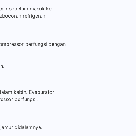
 cair sebelum masuk ke
kebocoran refrigeran.
n kompressor berfungsi dengan
n.
dalam kabin. Evapurator
essor berfungsi.
 jamur didalamnya.