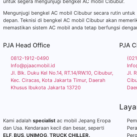
untuk segera mengunjugi bengkel AC mobil Cibubur.
Mengunjugi bengkel AC mobil Cibubur secara rutin untuk
depan. Teknisi di bengkel AC mobil Cibubur akan memeri
memastikan sistem AC mobil anda tetap berfungsi dengan
PJA Head Office
PJA C
0812-1912-0490
(02
Info@pjaacmobil.id
Info
Jl. Blk. Duku Kel No.14, RT.14/RW.10, Cibubur,
Jl. 
Kec. Ciracas, Kota Jakarta Timur, Daerah
Cibu
Khusus Ibukota Jakarta 13720
Daer
Laya
Kami adalah
specialist
ac mobil Jepang Eropa
Pem
dan Usa. Kendaraan kecil dan besar, seperti
Per
ELF, BUS,
UNIMOG, TRUCK CHILLER.
Perg