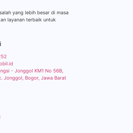
alah yang lebih besar di masa
an layanan terbaik untuk
i
252
bil.id
eungsi - Jonggol KM1 No 56B,
c. Jonggol, Bogor, Jawa Barat
i