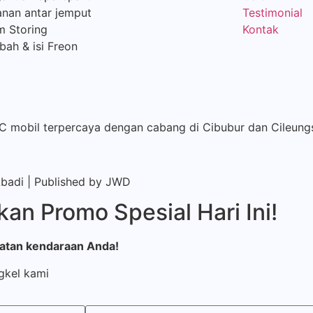
nan antar jemput
Testimonial
m Storing
Kontak
ah & isi Freon
AC mobil terpercaya dengan cabang di Cibubur dan Cileung
Abadi | Published by
JWD
an Promo Spesial Hari Ini!
watan kendaraan Anda!
gkel kami