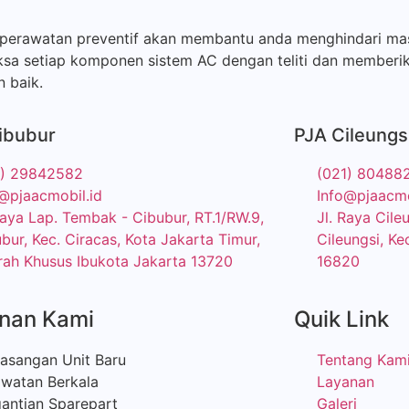
 perawatan preventif akan membantu anda menghindari mas
ksa setiap komponen sistem AC dengan teliti dan memberik
 baik.
ibubur
PJA Cileungs
1) 29842582
(021) 80488
@pjaacmobil.id
Info@pjaacmo
Raya Lap. Tembak - Cibubur, RT.1/RW.9,
Jl. Raya Cil
bur, Kec. Ciracas, Kota Jakarta Timur,
Cileungsi, Ke
ah Khusus Ibukota Jakarta 13720
16820
nan Kami
Quik Link
asangan Unit Baru
Tentang Kam
awatan Berkala
Layanan
antian Sparepart
Galeri