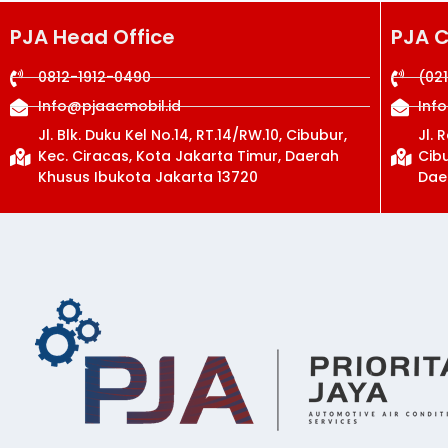
PJA Head Office
PJA 
0812-1912-0490
(02
Info@pjaacmobil.id
Inf
Jl. Blk. Duku Kel No.14, RT.14/RW.10, Cibubur,
Jl. 
Kec. Ciracas, Kota Jakarta Timur, Daerah
Cibu
Khusus Ibukota Jakarta 13720
Dae