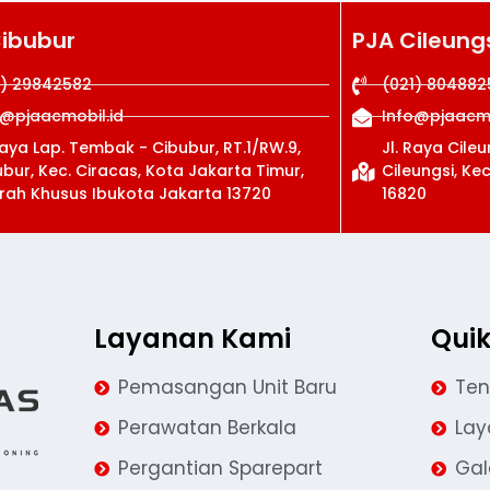
Cibubur
PJA Cileung
1) 29842582
(021) 804882
o@pjaacmobil.id
Info@pjaacmo
Raya Lap. Tembak - Cibubur, RT.1/RW.9,
Jl. Raya Cile
bur, Kec. Ciracas, Kota Jakarta Timur,
Cileungsi, Ke
rah Khusus Ibukota Jakarta 13720
16820
Layanan Kami
Quik
Pemasangan Unit Baru
Ten
Perawatan Berkala
La
Pergantian Sparepart
Gal