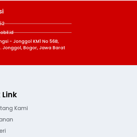
si
52
bil.id
ungsi - Jonggol KM1 No 56B,
c. Jonggol, Bogor, Jawa Barat
 Link
tang Kami
yanan
eri