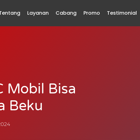
Tentang
Layanan
Cabang
Promo
Testimonial
C Mobil Bisa
a Beku
2024