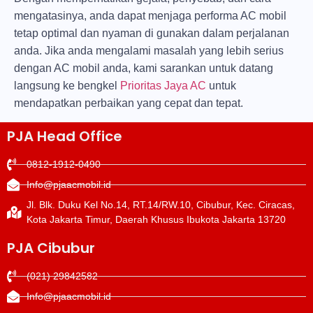
mengatasinya, anda dapat menjaga performa AC mobil
tetap optimal dan nyaman di gunakan dalam perjalanan
anda. Jika anda mengalami masalah yang lebih serius
dengan AC mobil anda, kami sarankan untuk datang
langsung ke bengkel
Prioritas Jaya AC
untuk
mendapatkan perbaikan yang cepat dan tepat.
PJA Head Office
0812-1912-0490
Info@pjaacmobil.id
Jl. Blk. Duku Kel No.14, RT.14/RW.10, Cibubur, Kec. Ciracas,
Kota Jakarta Timur, Daerah Khusus Ibukota Jakarta 13720
PJA Cibubur
(021) 29842582
Info@pjaacmobil.id