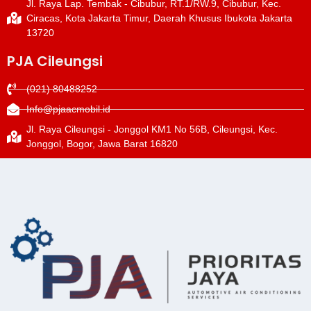
Jl. Raya Lap. Tembak - Cibubur, RT.1/RW.9, Cibubur, Kec.
Ciracas, Kota Jakarta Timur, Daerah Khusus Ibukota Jakarta
13720
PJA Cileungsi
(021) 80488252
Info@pjaacmobil.id
Jl. Raya Cileungsi - Jonggol KM1 No 56B, Cileungsi, Kec.
Jonggol, Bogor, Jawa Barat 16820