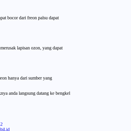
t bocor dari freon palsu dapat
merusak lapisan ozon, yang dapat
reon hanya dari sumber yang
daknya anda langsung datang ke bengkel
52
il.id