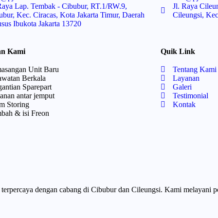
 Raya Lap. Tembak - Cibubur, RT.1/RW.9,
Jl. Raya Cile
ubur, Kec. Ciracas, Kota Jakarta Timur, Daerah
Cileungsi, Ke
sus Ibukota Jakarta 13720
an Kami
Quik Link
asangan Unit Baru
Tentang Kami
awatan Berkala
Layanan
gantian Sparepart
Galeri
anan antar jemput
Testimonial
m Storing
Kontak
bah & isi Freon
l terpercaya dengan cabang di Cibubur dan Cileungsi. Kami melayani p