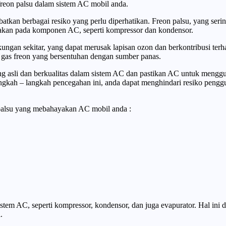
reon palsu dalam sistem AC mobil anda.
an berbagai resiko yang perlu diperhatikan. Freon palsu, yang seringk
kan pada komponen AC, seperti kompressor dan kondensor.
gkungan sekitar, yang dapat merusak lapisan ozon dan berkontribusi te
 gas freon yang bersentuhan dengan sumber panas.
ng asli dan berkualitas dalam sistem AC dan pastikan AC untuk menggu
gkah – langkah pencegahan ini, anda dapat menghindari resiko penggu
 palsu yang mebahayakan AC mobil anda :
em AC, seperti kompressor, kondensor, dan juga evapurator. Hal ini 
.