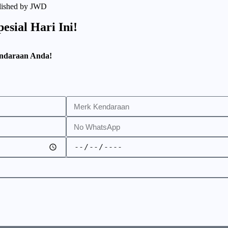
blished by
JWD
sial Hari Ini!
endaraan Anda!