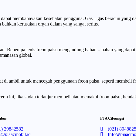
dapat membahayakan kesehatan pengguna. Gas – gas beracun yang dapa
an bahkan kerusakan organ dalam yang sangat serius.
an. Beberapa jenis freon palsu mengandung bahan – bahan yang dapat 
emanasan global.
t di ambil untuk mencegah penggunaan freon palsu, seperti membeli f
freon ini, jika sudah terlanjur membeli atau memakai freon palsu, hen
ubur
PJA Cileungsi
1) 29842582
(021) 804882
o@pjaacmobil.id
Info@pjaacmob