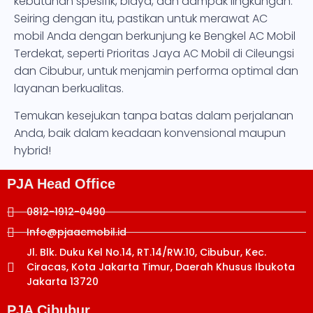
kebutuhan spesifik, biaya, dan dampak lingkungan.
Seiring dengan itu, pastikan untuk merawat AC
mobil Anda dengan berkunjung ke Bengkel AC Mobil
Terdekat, seperti Prioritas Jaya AC Mobil di Cileungsi
dan Cibubur, untuk menjamin performa optimal dan
layanan berkualitas.
Temukan kesejukan tanpa batas dalam perjalanan
Anda, baik dalam keadaan konvensional maupun
hybrid!
PJA Head Office
0812-1912-0490
Info@pjaacmobil.id
Jl. Blk. Duku Kel No.14, RT.14/RW.10, Cibubur, Kec.
Ciracas, Kota Jakarta Timur, Daerah Khusus Ibukota
Jakarta 13720
PJA Cibubur