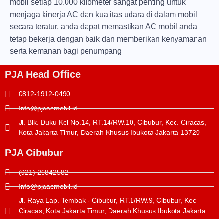
mobil setiap 10.000 kilometer sangat penting untuk
menjaga kinerja AC dan kualitas udara di dalam mobil
secara teratur, anda dapat memastikan AC mobil anda
tetap bekerja dengan baik dan memberikan kenyamanan
serta kemanan bagi penumpang
PJA Head Office
0812-1912-0490
Info@pjaacmobil.id
Jl. Blk. Duku Kel No.14, RT.14/RW.10, Cibubur, Kec. Ciracas,
Kota Jakarta Timur, Daerah Khusus Ibukota Jakarta 13720
PJA Cibubur
(021) 29842582
Info@pjaacmobil.id
Jl. Raya Lap. Tembak - Cibubur, RT.1/RW.9, Cibubur, Kec.
Ciracas, Kota Jakarta Timur, Daerah Khusus Ibukota Jakarta