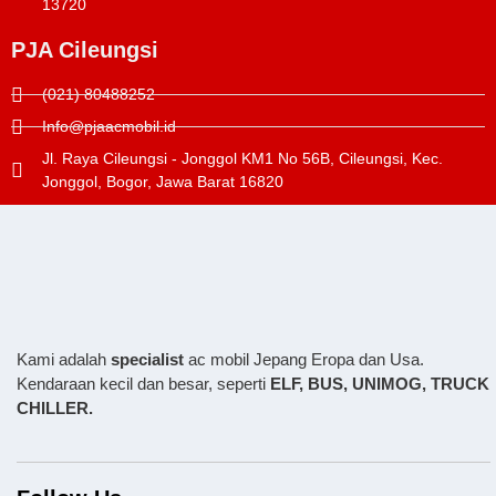
13720
PJA Cileungsi
(021) 80488252
Info@pjaacmobil.id
Jl. Raya Cileungsi - Jonggol KM1 No 56B, Cileungsi, Kec.
Jonggol, Bogor, Jawa Barat 16820
Kami adalah
specialist
ac mobil Jepang Eropa dan Usa.
Kendaraan kecil dan besar, seperti
ELF, BUS,
UNIMOG, TRUCK
CHILLER.