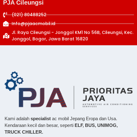
PJA Cileungsi
(021) 80488252
Info@pjaacmobil.id
Jl. Raya Cileungsi - Jonggol KM1 No 56B, Cileungsi, Kec.
Jonggol, Bogor, Jawa Barat 16820
Kami adalah
specialist
ac mobil Jepang Eropa dan Usa.
Kendaraan kecil dan besar, seperti
ELF, BUS,
UNIMOG,
TRUCK CHILLER.