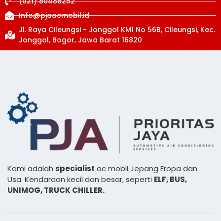
(021) 80488252
Info@pjaacmobil.id
Jl. Raya Cileungsi - Jonggol KM1 No 56B, Cileungsi, Kec.
Jonggol, Bogor, Jawa Barat 16820
Kami adalah
specialist
ac mobil Jepang Eropa dan
Usa. Kendaraan kecil dan besar, seperti
ELF, BUS,
UNIMOG, TRUCK CHILLER.