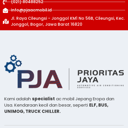
(021) 80488252
Info@pjaacmobil.id
Jl. Raya Cileungsi - Jonggol KM1 No 56B, Cileungsi, Kec.
Jonggol, Bogor, Jawa Barat 16820
Kami adalah
specialist
ac mobil Jepang Eropa dan
Usa. Kendaraan kecil dan besar, seperti
ELF, BUS,
UNIMOG, TRUCK CHILLER.