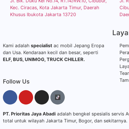
Jl. Blk. Duku Kel No.14, RT.14/RW.10, Cibubur,
Jl. 
Kec. Ciracas, Kota Jakarta Timur, Daerah
Cibu
Khusus Ibukota Jakarta 13720
Daer
Laya
Kami adalah
specialist
ac mobil Jepang Eropa
Pem
dan Usa. Kendaraan kecil dan besar, seperti
Per
ELF, BUS,
UNIMOG, TRUCK CHILLER.
Perg
Laya
Tea
Tamb
Follow Us
PT. Prioritas Jaya Abadi
adalah bengkel spesialis servis 
total untuk wilayah Jakarta Timur, Bogor, dan sekitarnya.