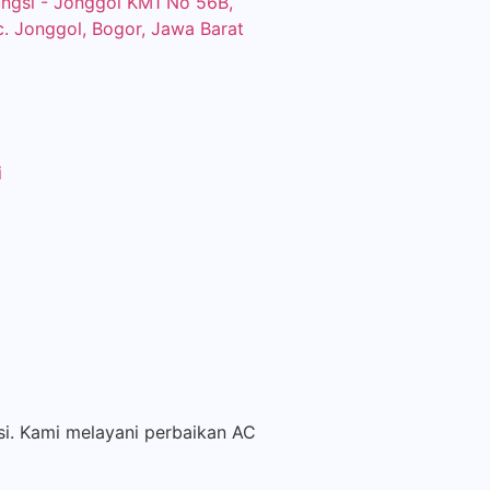
eungsi - Jonggol KM1 No 56B,
c. Jonggol, Bogor, Jawa Barat
i
si. Kami melayani perbaikan AC