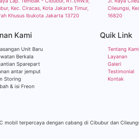
Raya Lap. Tembak - Cibubur, RT.1/RW.9,
Jl. Raya Cil
bur, Kec. Ciracas, Kota Jakarta Timur,
Cileungsi, Ke
ah Khusus Ibukota Jakarta 13720
16820
nan Kami
Quik Link
asangan Unit Baru
Tentang Kam
awatan Berkala
Layanan
antian Sparepart
Galeri
nan antar jemput
Testimonial
m Storing
Kontak
ah & isi Freon
AC mobil terpercaya dengan cabang di Cibubur dan Cileung