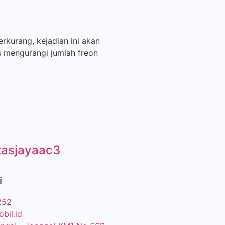
rkurang, kejadian ini akan
s mengurangi jumlah freon
tasjayaac3
i
252
bil.id