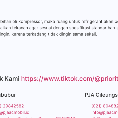
ebihan oli kompressor, maka ruang untuk refrigerant akan be
ikan tekanan agar sesuai dengan spesifikasi standar haru
ngin, karena terkadang tidak dingin sama sekali.
ok Kami
https://www.tiktok.com/@priori
ibubur
PJA Cileungs
1) 29842582
(021) 80488
@pjaacmobil.id
Info@pjaacmo