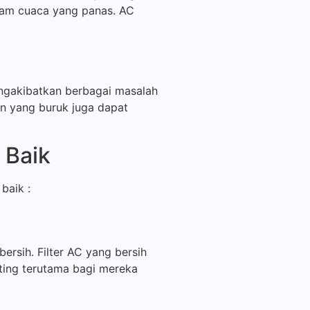
alam cuaca yang panas. AC
ngakibatkan berbagai masalah
an yang buruk juga dapat
 Baik
baik :
rsih. Filter AC yang bersih
nting terutama bagi mereka