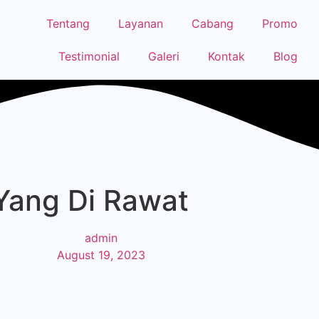
Tentang
Layanan
Cabang
Promo
Testimonial
Galeri
Kontak
Blog
Yang Di Rawat
admin
August 19, 2023