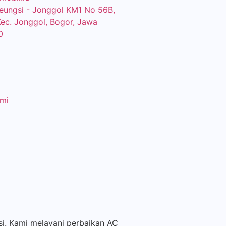
ileungsi - Jonggol KM1 No 56B,
Kec. Jonggol, Bogor, Jawa
0
mi
si. Kami melayani perbaikan AC