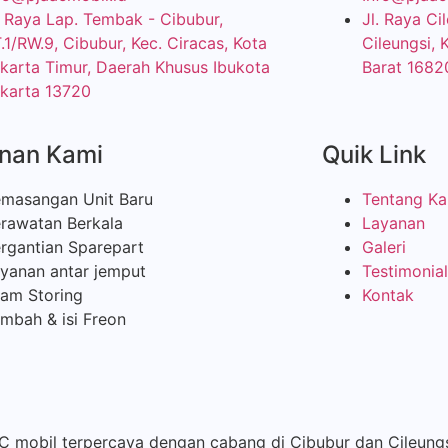
. Raya Lap. Tembak - Cibubur,
Jl. Raya C
.1/RW.9, Cibubur, Kec. Ciracas, Kota
Cileungsi, 
karta Timur, Daerah Khusus Ibukota
Barat 1682
karta 13720
nan Kami
Quik Link
masangan Unit Baru
Tentang Ka
rawatan Berkala
Layanan
rgantian Sparepart
Galeri
yanan antar jemput
Testimonial
am Storing
Kontak
mbah & isi Freon
AC mobil terpercaya dengan cabang di Cibubur dan Cileung