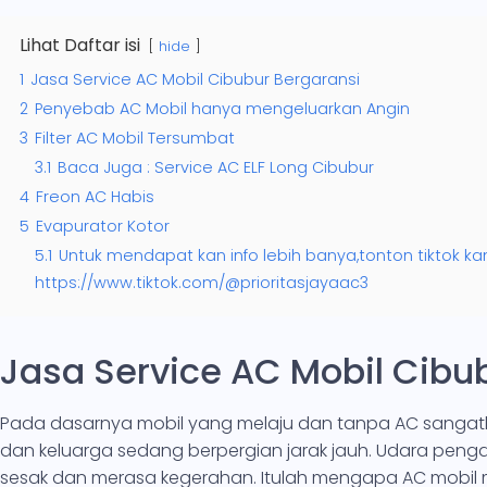
Lihat Daftar isi
hide
1
Jasa Service AC Mobil Cibubur Bergaransi
2
Penyebab AC Mobil hanya mengeluarkan Angin
3
Filter AC Mobil Tersumbat
3.1
Baca Juga : Service AC ELF Long Cibubur
4
Freon AC Habis
5
Evapurator Kotor
5.1
Untuk mendapat kan info lebih banya,tonton tiktok ka
https://www.tiktok.com/@prioritasjayaac3
Jasa Service AC Mobil Cibu
Pada dasarnya mobil yang melaju dan tanpa AC sangatl
dan keluarga sedang berpergian jarak jauh. Udara peng
sesak dan merasa kegerahan. Itulah mengapa AC mobil 