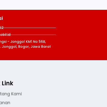
si
52
bil.id
ungsi - Jonggol KM1 No 56B,
c. Jonggol, Bogor, Jawa Barat
 Link
tang Kami
yanan