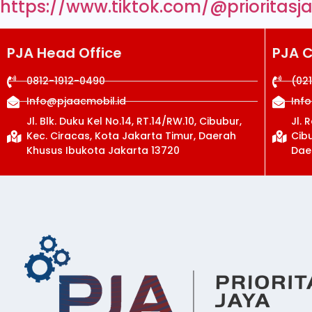
https://www.tiktok.com/@prioritasj
PJA Head Office
PJA 
0812-1912-0490
(02
Info@pjaacmobil.id
Inf
Jl. Blk. Duku Kel No.14, RT.14/RW.10, Cibubur,
Jl. 
Kec. Ciracas, Kota Jakarta Timur, Daerah
Cibu
Khusus Ibukota Jakarta 13720
Dae