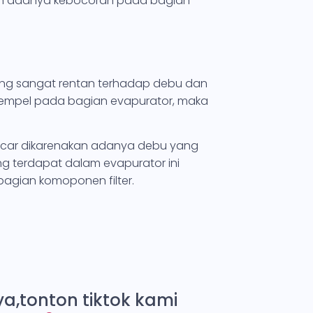
akan adanya kebocoran pada bagian
ang sangat rentan terhadap debu dan
enempel pada bagian evapurator, maka
lancar dikarenakan adanya debu yang
g terdapat dalam evapurator ini
bagian komoponen filter.
a,tonton tiktok kami