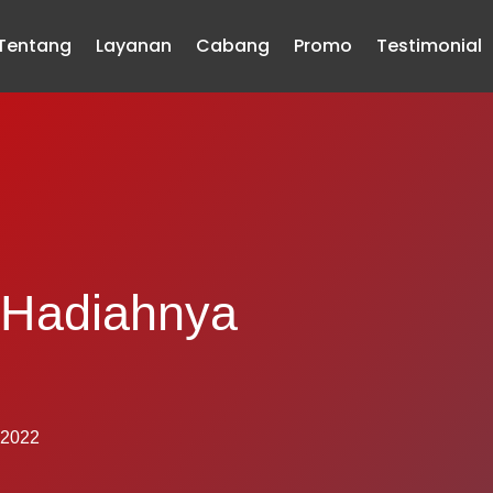
Tentang
Layanan
Cabang
Promo
Testimonial
 Hadiahnya
 2022