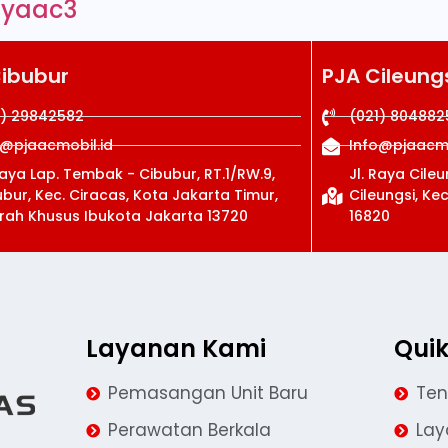
ayaac3
Cibubur
PJA Cileung
1) 29842582
(021) 804882
o@pjaacmobil.id
Info@pjaacmo
Raya Lap. Tembak - Cibubur, RT.1/RW.9,
Jl. Raya Cile
bur, Kec. Ciracas, Kota Jakarta Timur,
Cileungsi, Ke
rah Khusus Ibukota Jakarta 13720
16820
Layanan Kami
Quik
Pemasangan Unit Baru
Ten
Perawatan Berkala
La